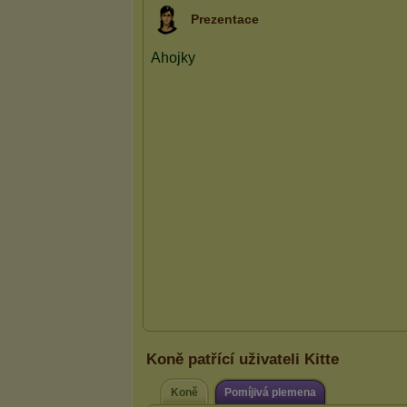
Prezentace
Koně patřící uživateli Kitte
Koně
Pomíjivá plemena