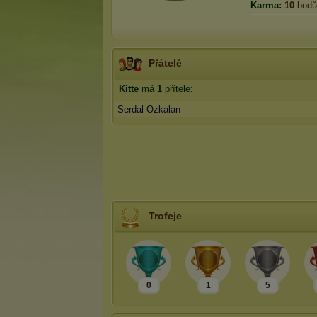
Karma:
10
bodů
Přátelé
Kitte
má
1
přítele:
Serdal Ozkalan
Trofeje
0
1
5