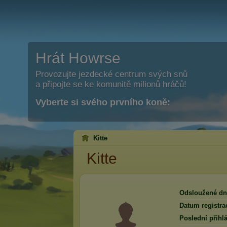
Hrát Howrse
Provozujte jezdecké centrum svých snů
a připojte se ke komunitě milionů hráčů!
Vyberte si svého prvního koně:
Kitte
Kitte
Odsloužené dn
Datum registra
Poslední přihlá