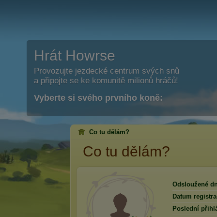
Hrát Howrse
Provozujte jezdecké centrum svých snů
a připojte se ke komunitě milionů hráčů!
Vyberte si svého prvního koně:
Co tu dělám?
Co tu dělám?
Odsloužené dn
Datum registra
Poslední přihl