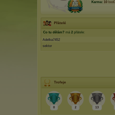
Karma:
10
bod
Přátelé
Co tu dělám?
má
2
přátele:
Adelka7452
sektor
Trofeje
0
2
13