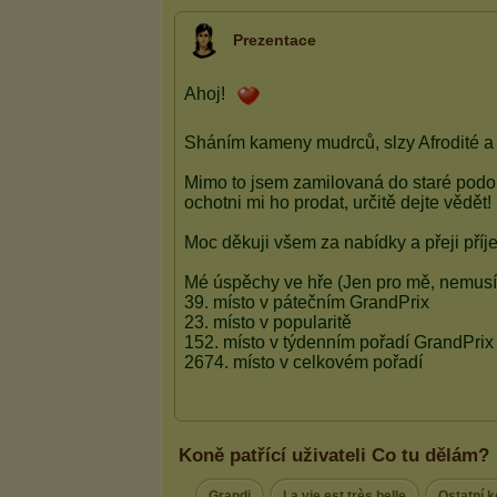
Prezentace
Koně patřící uživateli Co tu dělám?
Grandi
La vie est très belle
Ostatní 