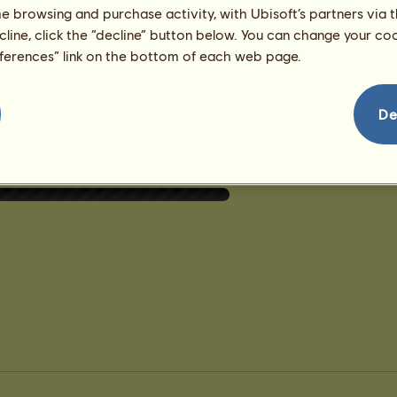
me browsing and purchase activity, with Ubisoft’s partners via t
Marwari
Zobrazit všechny mé koně
ecline, click the “decline” button below. You can change your c
eferences” link on the bottom of each web page.
De