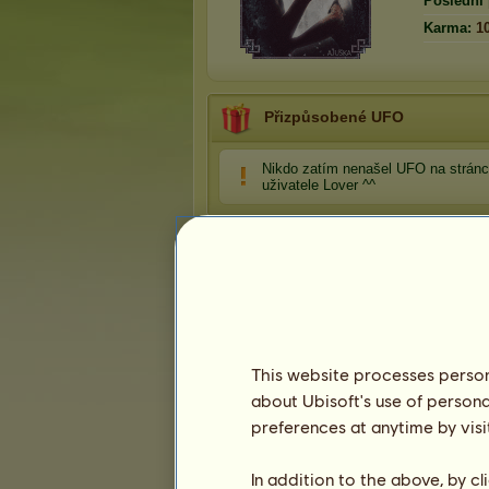
Poslední 
Karma:
1
Přizpůsobené UFO
Nikdo zatím nenašel UFO na strán
uživatele Lover ^^
This website processes persona
Oblíbení koně
about Ubisoft's use of persona
preferences at anytime by visi
In addition to the above, by c