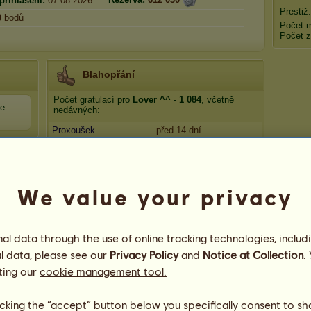
přihlášení:
07.08.2026
Prestiž
0
bodů
Počet 
Počet z
Blahopřání
Počet gratulací pro
Lover ^^
-
1 084
, včetně
ce
nedávných:
Proxoušek
před 14 dní
Raizel
před 14 dní
XENOR
před 14 dní
ChrisReed
před 14 dní
We value your privacy
jitka.kk
před 27 dní
l data through the use of online tracking technologies, includ
l data, please see our
Privacy Policy
and
Notice at Collection
.
ting our
cookie management tool.
licking the “accept” button below you specifically consent to s
K