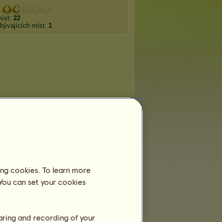
:
míst:
22
bývajících míst:
1
ing cookies. To learn more
 You can set your cookies
haring and recording of your