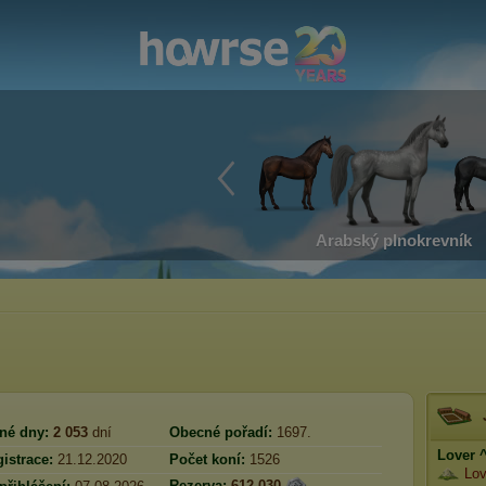
Arabský plnokrevník
né dny:
2 053
dní
Obecné pořadí:
1697.
Lover 
istrace:
21.12.2020
Počet koní:
1526
Lov
Rezerva:
612 030