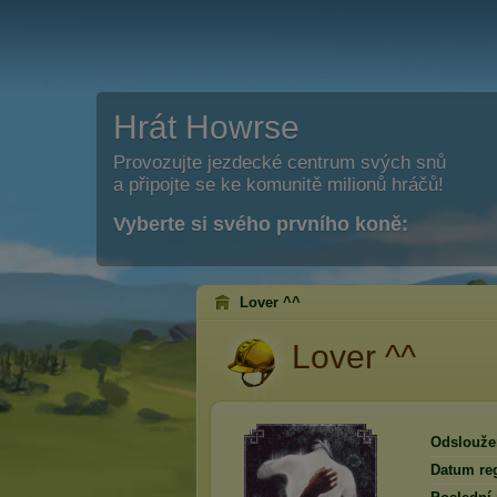
Hrát Howrse
Provozujte jezdecké centrum svých snů
a připojte se ke komunitě milionů hráčů!
Vyberte si svého prvního koně:
Lover ^^
Lover ^^
Odslouže
Datum reg