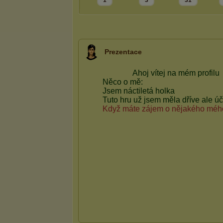
1
3
31
Prezentace