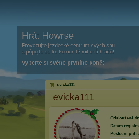
Hrát Howrse
Provozujte jezdecké centrum svých snů
a připojte se ke komunitě milionů hráčů!
Vyberte si svého prvního koně:
evicka111
evicka111
Odsloužené dn
Datum registra
Poslední přihl