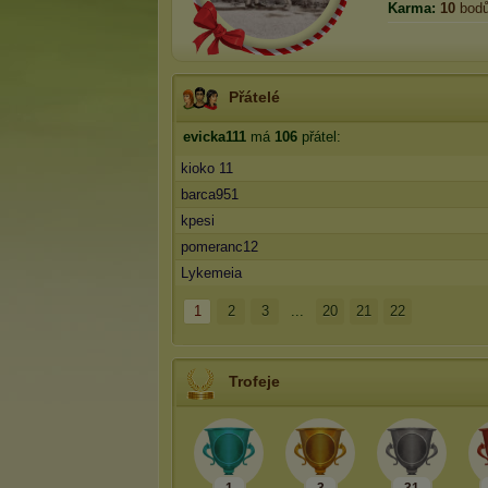
Karma:
10
bod
Přátelé
evicka111
má
106
přátel:
kioko 11
barca951
kpesi
pomeranc12
Lykemeia
1
2
3
...
20
21
22
Trofeje