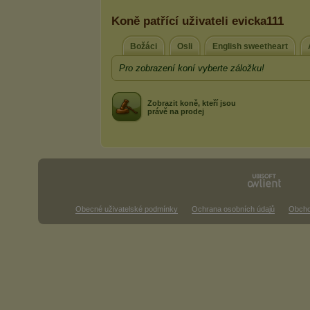
Koně patřící uživateli evicka111
Božáci
Osli
English sweetheart
Pro zobrazení koní vyberte záložku!
Zobrazit koně, kteří jsou
právě na prodej
Obecné uživatelské podmínky
Ochrana osobních údajů
Obcho