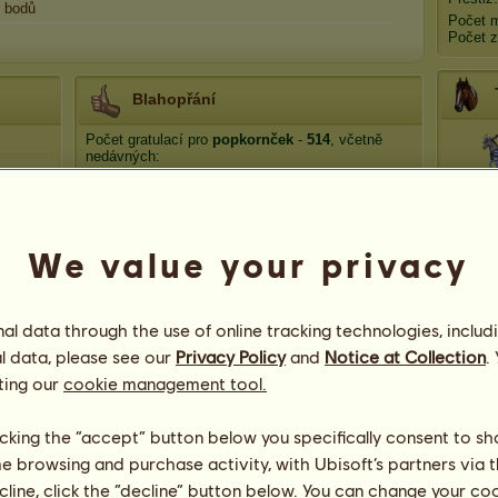
bodů
Počet 
Počet z
Blahopřání
Počet gratulací pro
popkornček
-
514
, včetně
nedávných:
Slup
lilterka1
před 4 dny
ba
ivi.lahva
před 15 dní
Slečna z Gallifrey
před 44 dní
We value your privacy
destiny
před 48 dní
Faleš
Sychravo
před 58 dní
l data through the use of online tracking technologies, includ
Past 
l data, please see our
Privacy Policy
and
Notice at Collection
.
ting our
cookie management tool.
licking the “accept” button below you specifically consent to s
me browsing and purchase activity, with Ubisoft’s partners via t
ecline, click the “decline” button below. You can change your c
107