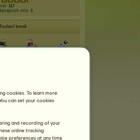
míst:
117
bývajících míst:
1
Toulaví koně
ka od
Vybuchující
Útěk
nánu
hodinky
ný trus
Zabalení
Čmáranice
ing cookies. To learn more
na dárky
Házení koláčem
Házení vajíček
 You can set your cookies
haring and recording of your
hese online tracking
ookie preferences at any time