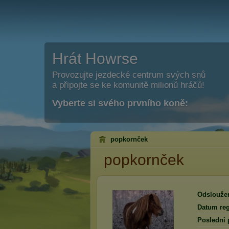
Hrát Howrse
Provozujte jezdecké centrum svých snů
a připojte se ke komunitě milionů hráčů!
Vyberte si svého prvního koně:
popkornček
popkornček
Odslouže
Datum reg
Poslední 