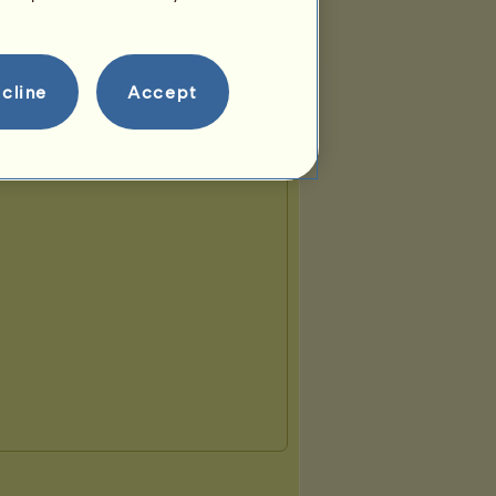
cline
Accept