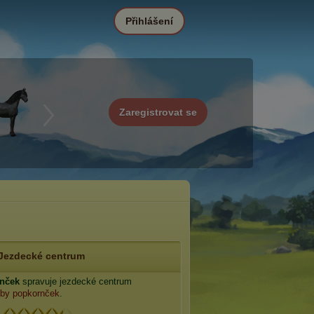
Přihlášení
Zaregistrovat se
Jezdecké centrum
nček
spravuje jezdecké centrum
by popkornček
.
: