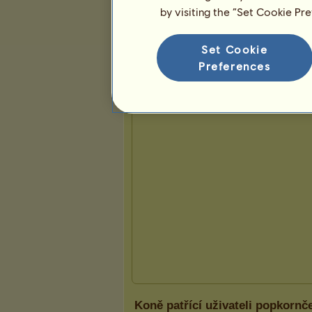
by visiting the “Set Cookie Pr
Prezentace
Set Cookie
Preferences
Koně patřící uživateli popkornč