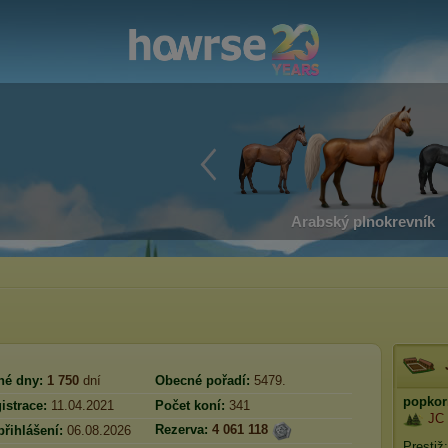
Arabský plnokrevník
né dny:
1 750
dní
Obecné pořadí:
5479.
popkor
istrace:
11.04.2021
Počet koní:
341
JC 
Rezerva:
4 061 118
přihlášení:
06.08.2026
Prestiž