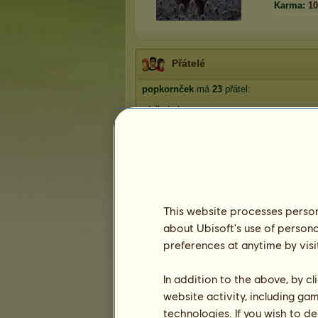
Karma:
10
Přátelé
popkornček
má
23
přátel:
adelkabobo
krisa.kika
Maiya
Ruffian
Štěstí ☘
1
2
3
4
5
This website processes persona
about Ubisoft's use of persona
preferences at anytime by visi
Trofeje
In addition to the above, by c
website activity, including ga
technologies. If you wish to d
0
6
37