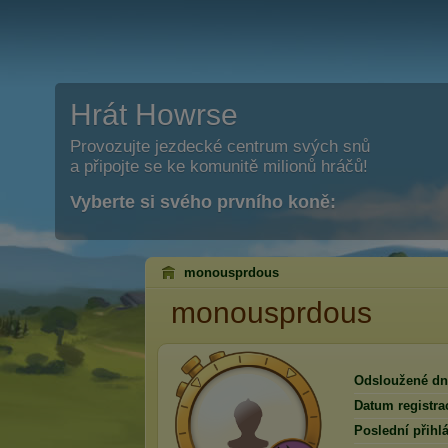
Hrát Howrse
Provozujte jezdecké centrum svých snů
a připojte se ke komunitě milionů hráčů!
Vyberte si svého prvního koně:
monousprdous
monousprdous
Odsloužené dn
Datum registra
Poslední přihlá