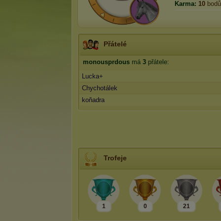
Karma:
10
bodů
Přátelé
monousprdous
má
3
přátele:
Lucka+
Chychotálek
koňadra
Trofeje
1
0
21