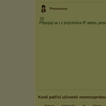
Prezentace
Koně patřící uživateli monousprdou
Bobani
Jednorožci
0x
Klisny