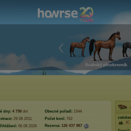
Arabský plnokrevník
é dny:
4 798
dní
Obecné pořadí:
1544.
zatoka
strace:
29.08.2011
Počet koní:
762
JC 
Rezerva:
126 437 987
řihlášení:
06.08.2026
Prestiž