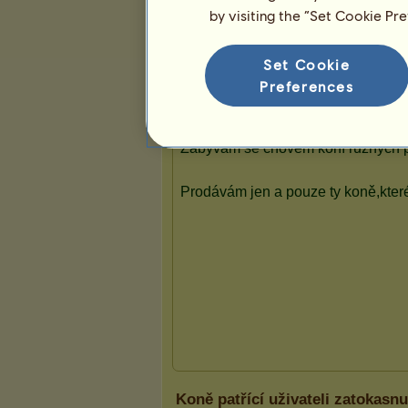
by visiting the “Set Cookie Pr
Prezentace
Set Cookie
Preferences
Koně patřící uživateli zatokasnu