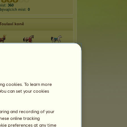
míst:
360
bývajících míst:
0
Toulaví koně
pac
Kolumbus
Ramses
ucy
Cochise
Afrodita
llón
Mediterraneo
Meropam
ing cookies. To learn more
 You can set your cookies
haring and recording of your
hese online tracking
ookie preferences at any time