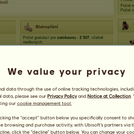
bodů
Počet 
Počet z
Blahopřání
Počet gratulací pro
zatokasnu
-
2 507
, včetně
nedávných:
Cà
hektor
před 29 dní
sandra b
před 33 dní
Luna LeNoire
před 40 dní
We value your privacy
L
KARIN
před 47 dní
Rapidez
před 50 dní
Apo
l data through the use of online tracking technologies, includ
l data, please see our
Privacy Policy
and
Notice at Collection
.
ting our
cookie management tool.
licking the “accept” button below you specifically consent to s
me browsing and purchase activity, with Ubisoft’s partners via t
ecline, click the “decline” button below. You can change your c
151