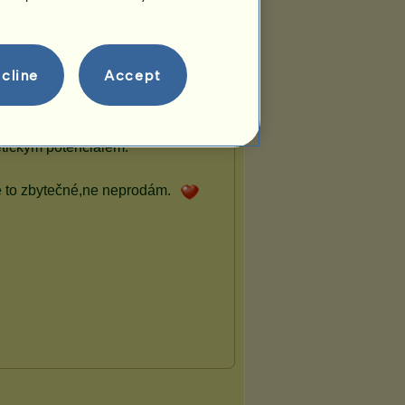
cline
Accept