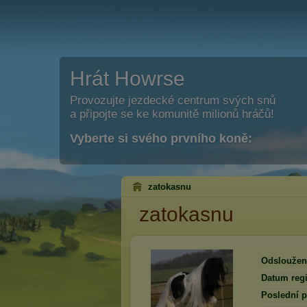
Hrát Howrse
Provozujte jezdecké centrum svých snů
a připojte se ke komunitě milionů hráčů!
Vyberte si svého prvního koně:
zatokasnu
zatokasnu
Odsloužen
Datum regi
Poslední p