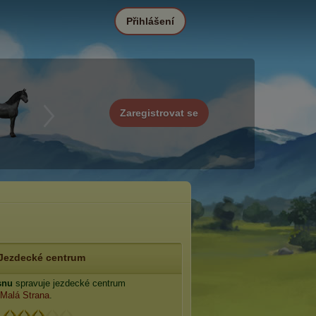
Přihlášení
Zaregistrovat se
Jezdecké centrum
snu
spravuje jezdecké centrum
Malá Strana
.
: