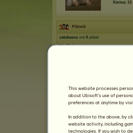
Karma:
10
Přátelé
zatokasnu
má
9
přátel:
NikolRake
petulka2005
Lusinda0088
David10
xjane
1
2
This website processes persona
about Ubisoft's use of persona
preferences at anytime by visi
Trofeje
In addition to the above, by c
website activity, including ga
technologies. If you wish to d
1
14
57