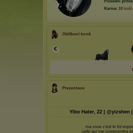
Poslední přihlá
Karma:
10
bodů
Oblíbení koně
Prezentace