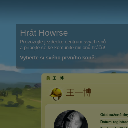
Hrát Howrse
Provozujte jezdecké centrum svých snů
a připojte se ke komunitě milionů hráčů!
Vyberte si svého prvního koně:
王一博
王一博
Odsloužené dn
Datum registrac