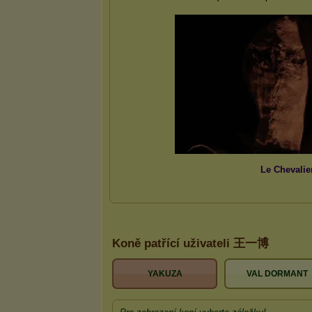
Koně patřící uživateli 王一博
YAKUZA
VAL DORMANT