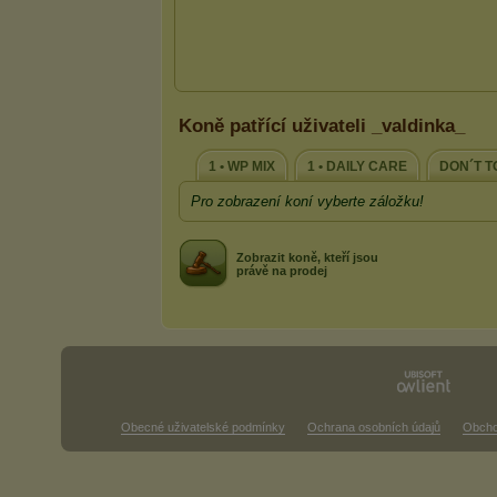
Koně patřící uživateli _valdinka_
1 • WP MIX
1 • DAILY CARE
DON´T 
Pro zobrazení koní vyberte záložku!
Zobrazit koně, kteří jsou
právě na prodej
Obecné uživatelské podmínky
Ochrana osobních údajů
Obcho