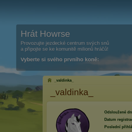
Hrát Howrse
Provozujte jezdecké centrum svých snů
a připojte se ke komunitě milionů hráčů!
Vyberte si svého prvního koně:
_valdinka_
_valdinka_
Odsloužené dn
Datum registra
Poslední přihlá