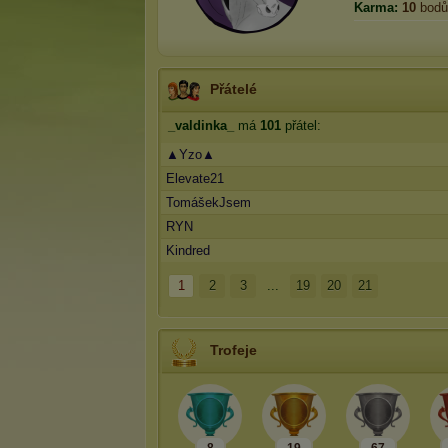
Karma:
10
bodů
Přátelé
_valdinka_
má
101
přátel:
▲Yzo▲
Elevate21
TomášekJsem
RYN
Kindred
1
2
3
...
19
20
21
Trofeje