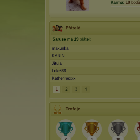
Karma:
10
bodů
Přátelé
Saruse
má
19
přátel:
makunka
KARIN
Jitula
Lola666
Katherinexxx
1
2
3
4
Trofeje
2
1
30