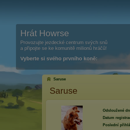
Hrát Howrse
Provozujte jezdecké centrum svých snů
a připojte se ke komunitě milionů hráčů!
Vyberte si svého prvního koně:
Saruse
Saruse
Odsloužené dn
Datum registra
Poslední přihlá