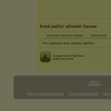
Koně patřící uživateli Saruse
ʜᴏʟsᴛᴇɪɴ ᴘᴀʀᴋᴏᴜʀ ʟᴇɢᴇɴᴅs
dobré koně
Pro zobrazení koní vyberte záložku!
Zobrazit koně, kteří jsou
právě na prodej
Obecné uživatelské podmínky
Ochrana osobních údajů
Obcho