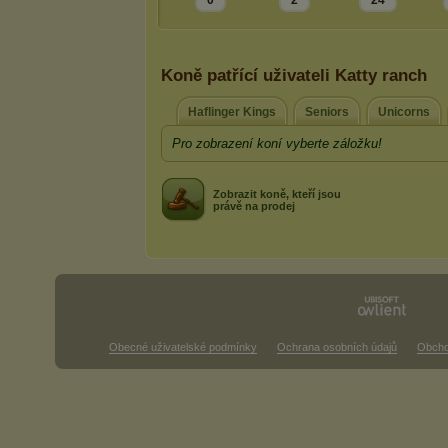
0
2
24
Koně patřící uživateli Katty ranch
Haflinger Kings
Seniors
Unicorns
Pro zobrazení koní vyberte záložku!
Zobrazit koně, kteří jsou
právě na prodej
Obecné uživatelské podmínky
Ochrana osobních údajů
Obcho