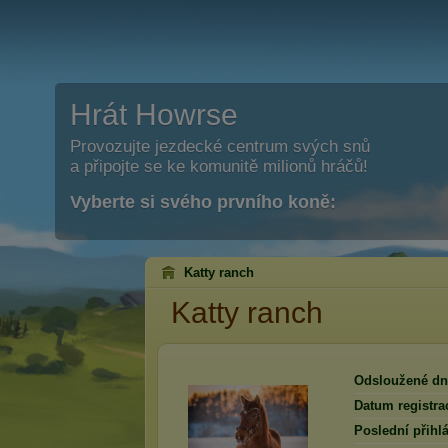
Hrát Howrse
Provozujte jezdecké centrum svých snů
a připojte se ke komunitě milionů hráčů!
Vyberte si svého prvního koně:
Katty ranch
Katty ranch
Odsloužené dn
Datum registra
Poslední přihlá