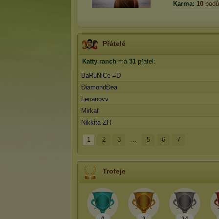
Karma:
10
bodů
Přátelé
Katty ranch
má
31
přátel:
BaRuNiCe =D
ĐiamondĐea
Lenanovv
Mirkaf
Nikkita ZH
1
2
3
...
5
6
7
Trofeje