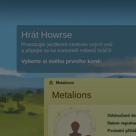
Hrát Howrse
Provozujte jezdecké centrum svých snů
a připojte se ke komunitě milionů hráčů!
Vyberte si svého prvního koně:
Metalions
Metalions
Odsloužené dn
Datum registra
Poslední přihlá