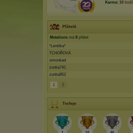
Karma:
10
bodů
Přátelé
Metalions
má
8
přátel:
*Lentilka*
TCHOŘOVÁ
simonkad
zunka741
zunka852
1
2
Trofeje
1
10
46