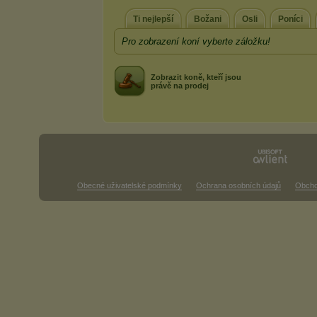
Ti nejlepší
Božani
Osli
Poníci
Pro zobrazení koní vyberte záložku!
Zobrazit koně, kteří jsou
právě na prodej
Obecné uživatelské podmínky
Ochrana osobních údajů
Obcho