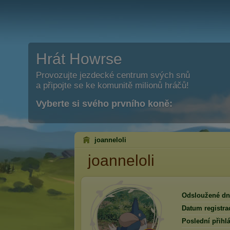
Hrát Howrse
Provozujte jezdecké centrum svých snů
a připojte se ke komunitě milionů hráčů!
Vyberte si svého prvního koně:
joanneloli
joanneloli
Odsloužené dn
Datum registra
Poslední přihlá