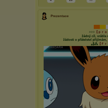
4
20
77
Prezentace