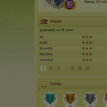
Karma:
10
bodů
Přátelé
joanneloli
má
51
přátel:
ilja
✿ ✿ ✿
Aindil
❀ ❀ ❀
Bonmalte
❀ ❀ ❀
Marishka
✿ ✿ ✿
simonkad
❀ ❀ ❀
1
2
3
...
9
10
11
Trofeje