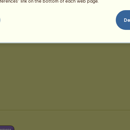
eferences” link on the bottom of each web page.
De
plemena