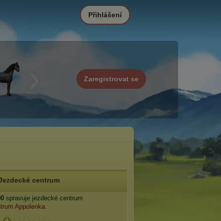
Přihlášení
Zaregistrovat se
Jezdecké centrum
00
spravuje jezdecké centrum
trum Appolenka
.
: