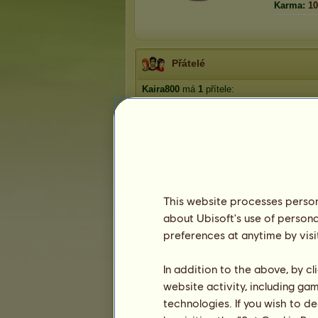
Karma:
10
Přátelé
Kaira800
má
1
přítele:
es ter
This website processes persona
about Ubisoft's use of persona
Trofeje
preferences at anytime by visi
In addition to the above, by c
website activity, including ga
0
0
2
technologies. If you wish to d