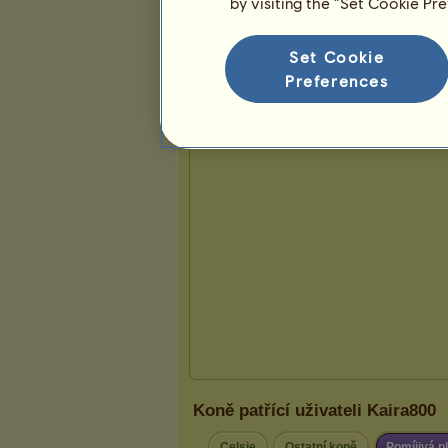
by visiting the “Set Cookie Pr
Prezentace
Set Cookie
Preferences
Koně patřící uživateli Kaira800
Celsie
Ostatní koně
Pomíjivá 