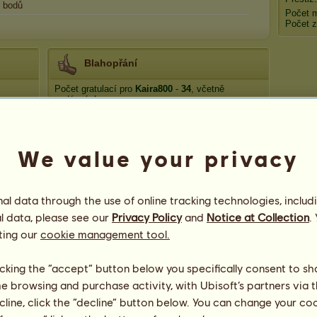
bodů
Počet 
Počet z
Blahopřání
Počet gratulací pro
Kaira800
-
34
, včetně
nedávných:
Janička
před 378 dní
Kacysita
před 610 dní
We value your privacy
Kacysita
před 697 dní
Velajda
před 721 dní
fogoša
před 721 dní
l data through the use of online tracking technologies, includ
l data, please see our
Privacy Policy
and
Notice at Collection
.
ting our
cookie management tool.
licking the “accept” button below you specifically consent to s
me browsing and purchase activity, with Ubisoft’s partners via t
58
ecline, click the “decline” button below. You can change your c