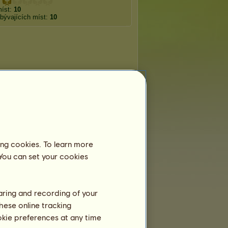
míst:
10
bývajících míst:
10
ing cookies. To learn more
 You can set your cookies
haring and recording of your
hese online tracking
ookie preferences at any time