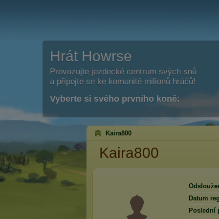
Hrát Howrse
Provozujte jezdecké centrum svých snů
a připojte se ke komunitě milionů hráčů!
Vyberte si svého prvního koně:
Kaira800
Kaira800
Odslouže
Datum reg
Poslední 