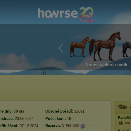
Arabský plnokrevník
né dny:
70
dní
Obecné pořadí:
12091.
Kaira8
istrace:
23.06.2024
Počet koní:
18
cen
Rezerva:
1 768 580
přihlášení:
07.12.2024
Prestiž