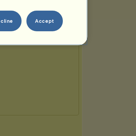
cline
Accept