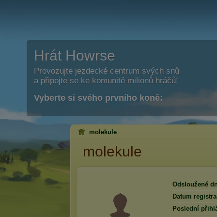
Hrát Howrse
Provozujte jezdecké centrum svých snů
a připojte se ke komunitě milionů hráčů!
Vyberte si svého prvního koně:
molekule
molekule
Odsloužené dn
Datum registra
Poslední přihl