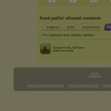
Koně patřící uživateli molekule
Anglicaci
Oslíci
Ostatní koně
Po
Pro zobrazení koní vyberte záložku!
Zobrazit koně, kteří jsou
právě na prodej
Obecné uživatelské podmínky
Ochrana osobních údajů
Obcho