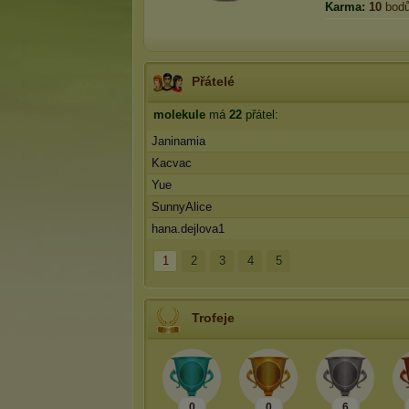
Karma:
10
bod
Přátelé
molekule
má
22
přátel:
Janinamia
Kacvac
Yue
SunnyAlice
hana.dejlova1
1
2
3
4
5
Trofeje
0
0
6