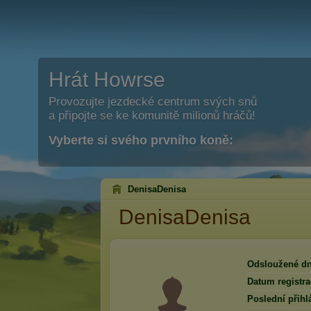
Hrát Howrse
Provozujte jezdecké centrum svých snů
a připojte se ke komunitě milionů hráčů!
Vyberte si svého prvního koně:
DenisaDenisa
DenisaDenisa
Odsloužené dn
Datum registra
Poslední přihl