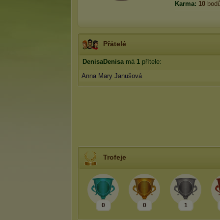
Karma:
10
bod
Přátelé
DenisaDenisa
má
1
přítele:
Anna Mary Janušová
Trofeje
0
0
1