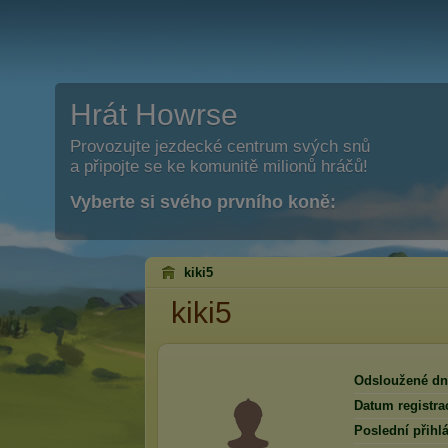
Hrát Howrse
Provozujte jezdecké centrum svých snů
a připojte se ke komunitě milionů hráčů!
Vyberte si svého prvního koně:
kiki5
kiki5
Odsloužené dn
Datum registra
Poslední přihlá