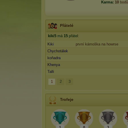
Karma:
10
bodů
Přátelé
kiki5
má
15
přátel:
Kiki
první kámoška na howrse
Chychotálek
koňadra
Khenya
Talli
1
2
3
Trofeje
1
0
3