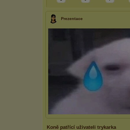
Prezentace
Koně patřící uživateli trykarka