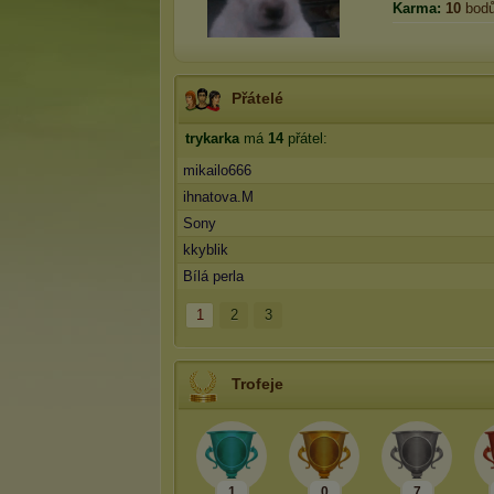
Karma:
10
bod
Přátelé
trykarka
má
14
přátel:
mikailo666
ihnatova.M
Sony
kkyblik
Bílá perla
1
2
3
Trofeje
1
0
7