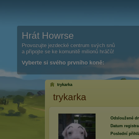
Hrát Howrse
Provozujte jezdecké centrum svých snů
a připojte se ke komunitě milionů hráčů!
Vyberte si svého prvního koně:
trykarka
trykarka
Odsloužené dn
Datum registra
Poslední přihl