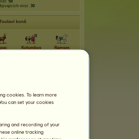
míst:
58
bývajících míst:
30
Toulaví koně
pac
Kolumbus
Ramses
ucy
Afrodita
Hádés
eidón
Antarctico
Meropam
ing cookies. To learn more
 You can set your cookies
Pomíjivá plemena
haring and recording of your
hese online tracking
aloosa 2026
Velšský kůň 2026