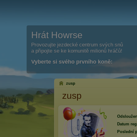
Hrát Howrse
Provozujte jezdecké centrum svých snů
a připojte se ke komunitě milionů hráčů!
Vyberte si svého prvního koně:
zusp
zusp
Odsloužen
Datum regi
Poslední p