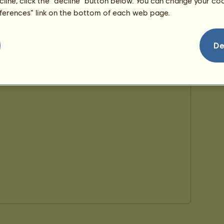
ecline, click the “decline” button below. You can change your c
eferences” link on the bottom of each web page.
De