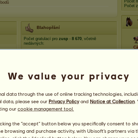
Počet 
bodů
Počet z
Blahopřání
Počet gratulací pro
zusp
-
8 670
, včetně
nedávných:
Cà
TCHOŘOVÁ
před 5 hodin
TCHOŘOVÁ
před 4 dny
L
Bunnyo
před 9 dní
We value your privacy
TCHOŘOVÁ
před 10 dní
zuzuko10
před 10 dní
Pos
l data through the use of online tracking technologies, includ
l data, please see our
Privacy Policy
and
Notice at Collection
.
ting our
cookie management tool.
licking the “accept” button below you specifically consent to s
me browsing and purchase activity, with Ubisoft’s partners via t
App
141