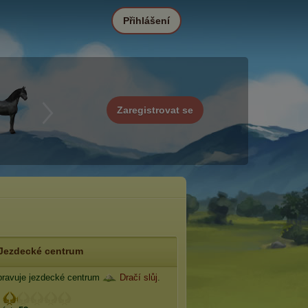
Přihlášení
Zaregistrovat se
Jezdecké centrum
ravuje jezdecké centrum
Dračí slůj
.
: