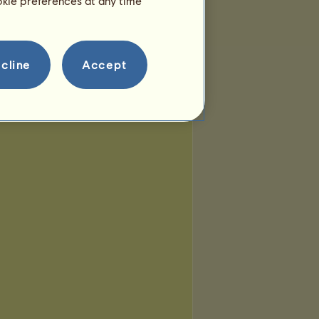
ookie preferences at any time
cline
Accept