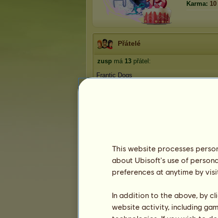
Karma:
10
Přátelé
zusp
má
13
přátel:
Frantic Dogs
Rapidash 1
Moonlight 1
Cats20
Densi4
1
2
3
This website processes persona
about Ubisoft's use of persona
Trofeje
preferences at anytime by visi
In addition to the above, by c
website activity, including ga
3
22
53