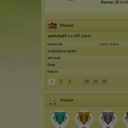
Karma:
10
bodů
Přátelé
adelicka15
má
147
přátel:
boobísek
,Irský tinker
svobodova.danka
arkusak
Noar
hektor
1
2
3
...
28
29
30
Trofeje