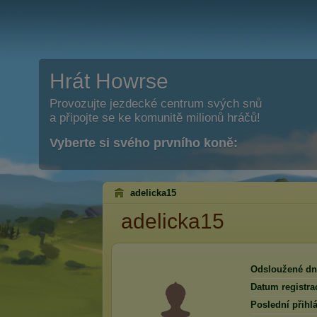
Hrát Howrse
Provozujte jezdecké centrum svých snů
a připojte se ke komunitě milionů hráčů!
Vyberte si svého prvního koně:
adelicka15
adelicka15
Odsloužené dn
Datum registra
Poslední přihlá