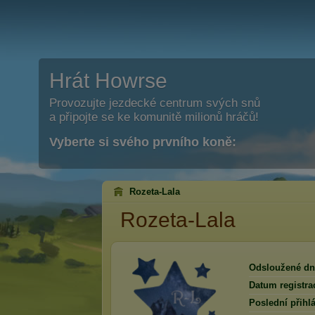
Hrát Howrse
Provozujte jezdecké centrum svých snů
a připojte se ke komunitě milionů hráčů!
Vyberte si svého prvního koně:
Rozeta-Lala
Rozeta-Lala
Odsloužené dn
Datum registra
Poslední přihlá