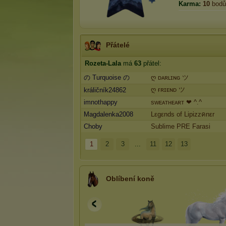
Karma:
10
bodů
Přátelé
Rozeta-Lala
má
63
přátel:
の Turquoise の
ღ ᴅᴀʀʟɪɴɢ ツ
ღ ғʀɪᴇɴᴅ ツ
králičník24862
imnothappy
swᴇᴀтнᴇᴀʀт ❤ ^.^
Magdalenka2008
Lεgεnds of Lipizzคnεr
Choby
Sublime PRE Farasi
1
2
3
...
11
12
13
Oblíbení koně