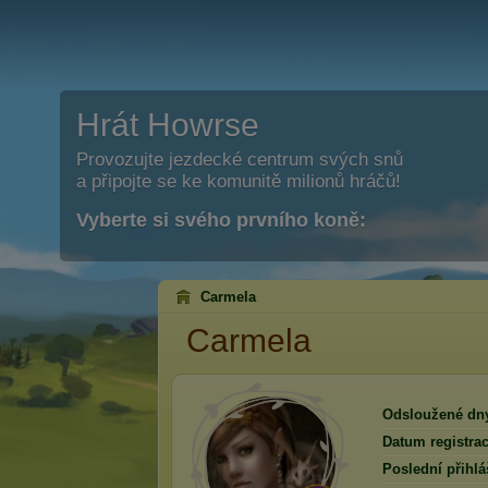
Hrát Howrse
Provozujte jezdecké centrum svých snů
a připojte se ke komunitě milionů hráčů!
Vyberte si svého prvního koně:
Carmela
Carmela
Odsloužené dn
Datum registrac
Poslední přihlá