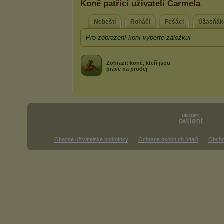
Koně patřící uživateli Carmela
Nebeští
Roháči
Fešáci
Úžasňák
Pro zobrazení koní vyberte záložku!
Zobrazit koně, kteří jsou
právě na prodej
Obecné uživatelské podmínky
Ochrana osobních údajů
Obcho