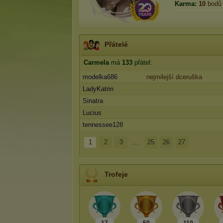
Karma:
10
bodů
Přátelé
Carmela
má
133
přátel:
modelka686
nejmilejší dceruška
LadyKatrin
Sinatra
Lucius
tennessee128
1
2
3
...
25
26
27
Trofeje