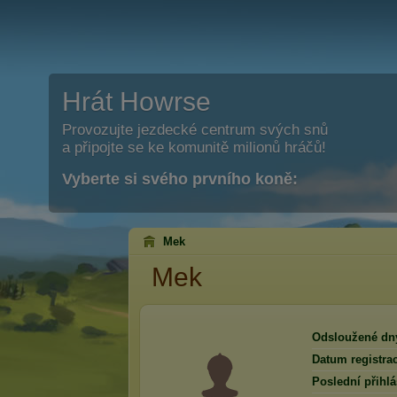
Hrát Howrse
Provozujte jezdecké centrum svých snů
a připojte se ke komunitě milionů hráčů!
Vyberte si svého prvního koně:
Mek
Mek
Odsloužené dn
Datum registra
Poslední přihlá