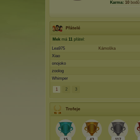
Karma:
10
bodů
Přátelé
Mek
má
11
přátel:
Lea975
Kámoška
Xiao
onojoko
zoolog
Whimper
1
2
3
Trofeje
15
43
117