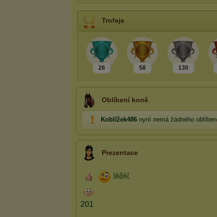
Trofeje
26
58
130
Oblíbení koně
Koblížek486
nyní nemá žádného oblíben
Prezentace