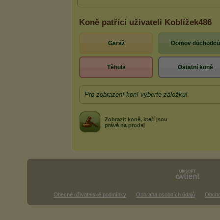
Koně patřící uživateli Koblížek486
Garáž
Domov důchodců
Těhule
Ostatní koně
Pro zobrazení koní vyberte záložku!
Zobrazit koně, kteří jsou
právě na prodej
Obecné uživatelské podmínky
Ochrana osobních údajů
Obcho