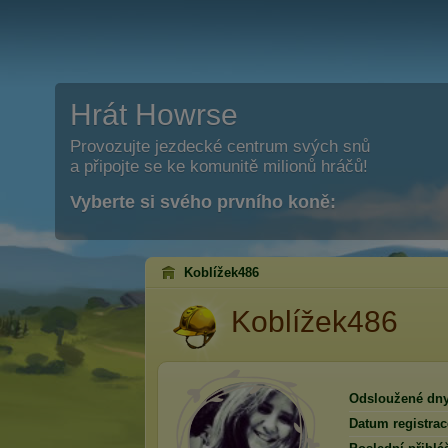
Hrát Howrse
Provozujte jezdecké centrum svých snů
a připojte se ke komunitě milionů hráčů!
Vyberte si svého prvního koně:
Koblížek486
Koblížek486
Odsloužené dny
Datum registrac