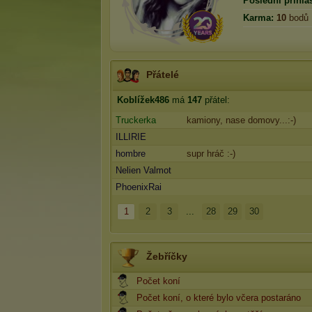
Poslední přihlá
Karma:
10
bodů
Přátelé
Koblížek486
má
147
přátel:
Truckerka
kamiony, nase domovy...:-)
ILLIRIE
hombre
supr hráč :-)
Nelien Valmot
PhoenixRai
1
2
3
...
28
29
30
Žebříčky
Počet koní
Počet koní, o které bylo včera postaráno