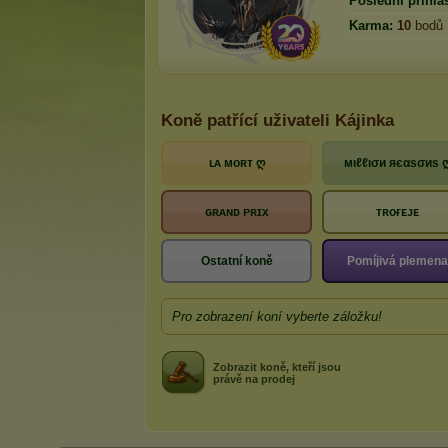
Poslední přihlá
Karma:
10
bodů
Koně patřící uživateli Kájinka
ʟᴀ ᴍᴏʀᴛ ღ
мιℓℓισи яєαѕσиѕ 
ɢʀᴀɴᴅ ᴘʀɪx
ᴛʀᴏғᴇᴊᴇ
Ostatní koně
Pomíjivá plemena
Pro zobrazení koní vyberte záložku!
Zobrazit koně, kteří jsou
právě na prodej