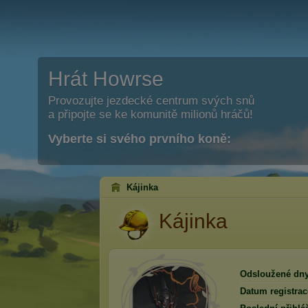
Hrát Howrse
Provozujte jezdecké centrum svých snů
a připojte se ke komunitě milionů hráčů!
Vyberte si svého prvního koně:
Kájinka
Kájinka
Odsloužené dny
Datum registrac