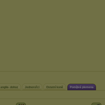
anglie- dohoz
Jednorořci
Ostatní koně
Pomíjivá plemena