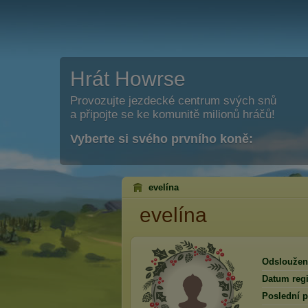
Hrát Howrse
Provozujte jezdecké centrum svých snů
a připojte se ke komunitě milionů hráčů!
Vyberte si svého prvního koně:
evelína
evelína
Odsloužen
Datum regi
Poslední p