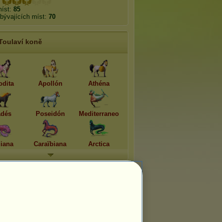
míst:
85
bývajících míst:
70
Toulaví koně
odita
Apollón
Athéna
dés
Poseidón
Mediterraneo
diana
Caraïbiana
Arctica
Pomíjivá plemena
Appaloosa 2026