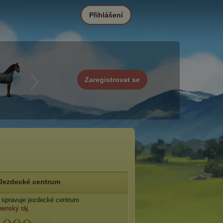
Přihlášení
Zaregistrovat se
Jezdecké centrum
spravuje jezdecké centrum
enský ráj
.
: