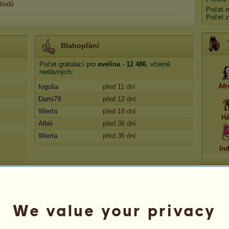
bodů
Počet 
Počet z
Blahopřání
Počet gratulací pro
evelína
-
12 486
, včetně
nedávných:
Afr
fogoša
před 11 dní
Dami79
před 12 dní
Wierta
před 18 dní
Há
Albiii
před 36 dní
Wierta
před 36 dní
In
We value your privacy