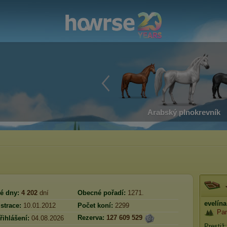
Arabský plnokrevník
é dny:
4 202
dní
Obecné pořadí:
1271.
evelína
strace:
10.01.2012
Počet koní:
2299
Pan
Rezerva:
127 609 529
řihlášení:
04.08.2026
Prestiž