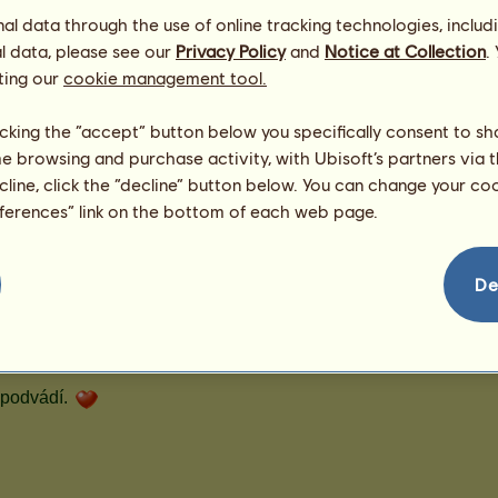
222
l data through the use of online tracking technologies, includ
l data, please see our
Privacy Policy
and
Notice at Collection
.
ting our
cookie management tool.
evelína
licking the “accept” button below you specifically consent to s
me browsing and purchase activity, with Ubisoft’s partners via t
ecline, click the “decline” button below. You can change your c
eferences” link on the bottom of each web page.
De