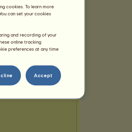
ing cookies. To learn more
 You can set your cookies
Týmy
patří do
2
týmů:
Kejchal i ti ostatní
haring and recording of your
Členů:
15
hese online tracking
Týmové plemeno:
ookie preferences at any time
Shetlandský pony
*Szarvas*
Členů:
19
Týmové plemeno:
Shagya –
arab
cline
Accept