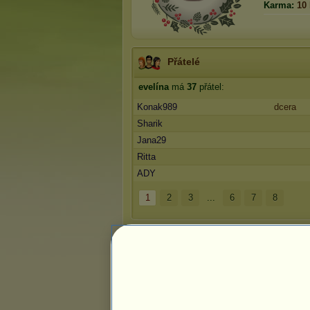
Karma:
10
Přátelé
evelína
má
37
přátel:
Konak989
dcera
Sharik
Jana29
Ritta
ADY
1
2
3
...
6
7
8
Trofeje