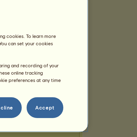
aistos
Poseidón
Zeus
ing cookies. To learn more
 You can set your cookies
haring and recording of your
hese online tracking
ookie preferences at any time
cline
Accept