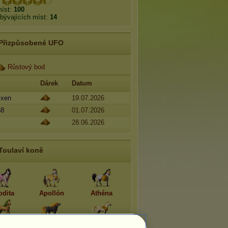
míst:
100
bývajících míst:
14
Přizpůsobené UFO
Růstový bod
Dárek
Datum
ixen
19.07.2026
68
01.07.2026
28.06.2026
Toulaví koně
odita
Apollón
Athéna
nýsos
Hádés
Hélios