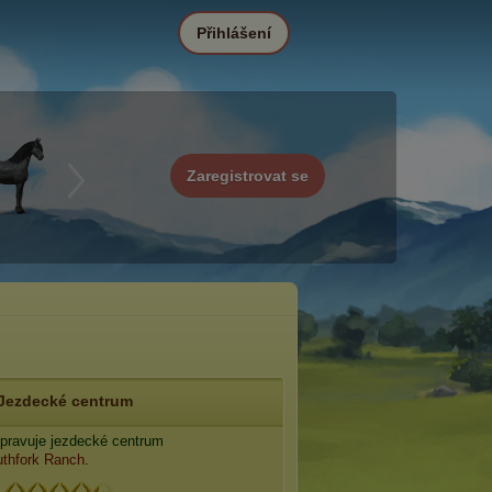
Přihlášení
Zaregistrovat se
Jezdecké centrum
pravuje jezdecké centrum
thfork Ranch
.
: