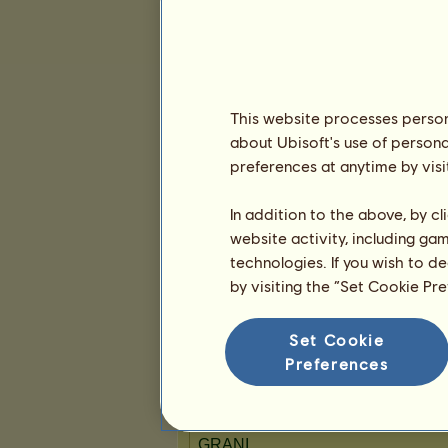
10
26
59
This website processes persona
Prezentace
about Ubisoft's use of persona
preferences at anytime by visi
In addition to the above, by c
website activity, including ga
technologies. If you wish to d
by visiting the “Set Cookie Pr
Set Cookie
Preferences