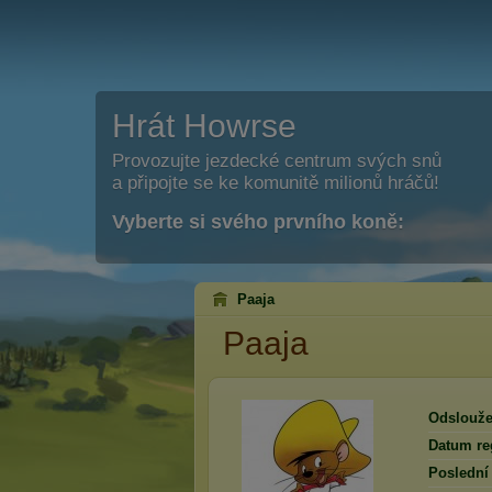
Hrát Howrse
Provozujte jezdecké centrum svých snů
a připojte se ke komunitě milionů hráčů!
Vyberte si svého prvního koně:
Paaja
Paaja
Odslouže
Datum reg
Poslední 