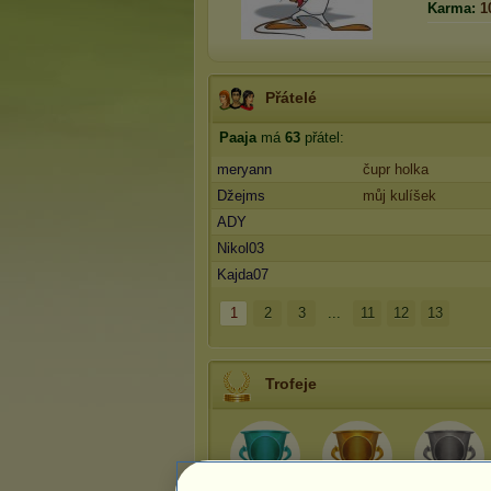
Karma:
1
Přátelé
Paaja
má
63
přátel:
meryann
čupr holka
Džejms
můj kulíšek
ADY
Nikol03
Kajda07
1
2
3
...
11
12
13
Trofeje