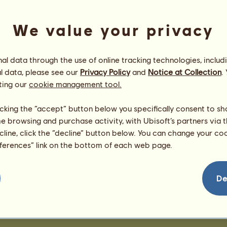
139
We value your privacy
Héf
l data through the use of online tracking technologies, includ
l data, please see our
Privacy Policy
and
Notice at Collection
.
ting our
cookie management tool.
licking the “accept” button below you specifically consent to s
me browsing and purchase activity, with Ubisoft’s partners via t
ecline, click the “decline” button below. You can change your c
eferences” link on the bottom of each web page.
De