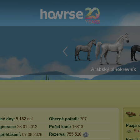
Arabský plnokrevník
né dny:
5 182
dní
Obecné pořadí:
707.
Paaja
s
istrace:
28.01.2012
Počet koní:
16813
Sou
Rezerva:
755 516
přihlášení:
07.08.2026
Prestiž