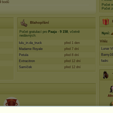
0
bodů
Počet 
Počet z
Blahopřání
Počet gratulací pro
Paaja
-
9 158
, včetně
Nyní:
nedávných:
Vítěz
lulu_in.da_truck
před 1 den
Lunar V
Madame Royale
před 7 dní
Barny1
Petula
před 8 dní
fadrc
Extracitron
před 12 dní
Samíček
před 12 dní
Afr
Dio