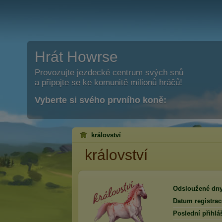
Hrát Howrse
Provozujte jezdecké centrum svých snů
a připojte se ke komunitě milionů hráčů!
Vyberte si svého prvního koně:
království
království
Odsloužené dny
Datum registrac
Poslední přihlá