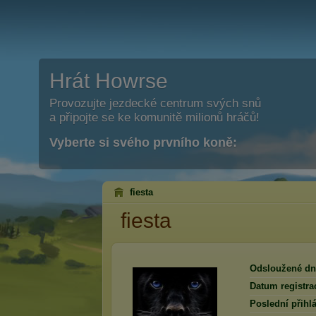
Hrát Howrse
Provozujte jezdecké centrum svých snů
a připojte se ke komunitě milionů hráčů!
Vyberte si svého prvního koně:
fiesta
fiesta
Odsloužené dn
Datum registra
Poslední přihlá