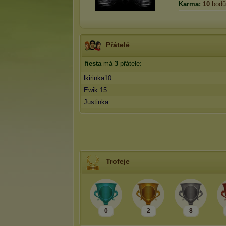
Karma:
10
bodů
Přátelé
fiesta
má
3
přátele:
lkirinka10
Ewik.15
Justinka
Trofeje
0
2
8