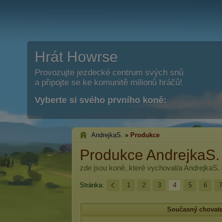
Hrát Howrse
Provozujte jezdecké centrum svých snů
a připojte se ke komunitě milionů hráčů!
Vyberte si svého prvního koně:
AndrejkaS.
»
Produkce
Produkce AndrejkaS.
zde jsou koně, které vychoval/a
AndrejkaS.
Stránka:
1
2
3
4
5
6
Současný chovate