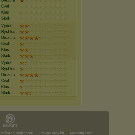
Drezura
Cval
Klus
Skok
Výdrž
Rychlost
Drezura
Cval
Klus
Skok
Výdrž
Rychlost
Drezura
Cval
Klus
Skok
Správa souborů cookie
Pravidla chování
Kontaktujte nás