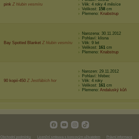
pink
Z hlubin vesmíru
Věk: 4 roky 4 měsíce
Velikost:
158
cm
Plemeno:
Knabstrup
Narozena: 30.11.2012
Pohlaví: klisna
Bay Spotted Blanket
Z hlubin vesmíru
Věk: 9 let
Velikost:
161
cm
Plemeno:
Knabstrup
Narozen: 29.11.2012
Pohlaví: hřebec
90 kopií-450
Z Jestřábích hor
Věk: 4 roky
Velikost:
161
cm
Plemeno:
Andaluský kůň
Obchodní podmínky
Licenční smlouva s koncovým uživatelem
Právní informace