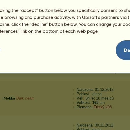
Plemeno:
Knabstrup
licking the “accept” button below you specifically consent to s
me browsing and purchase activity, with Ubisoft’s partners via t
Narozena: 02.12.2012
ecline, click the “decline” button below. You can change your c
Pohlaví: klisna
Bay Snowflake
Z hlubin vesmíru
Věk: 8 let 10 měsíců
eferences” link on the bottom of each web page.
Velikost:
159
cm
Plemeno:
Knabstrup
De
Narozen: 01.12.2012
Pohlaví: hřebec
Jasper.19
❀Achaltek heart❀
Věk: 4 roky 2 měsíce
Velikost:
165
cm
Plemeno:
Achaltekinský kůň
Narozena: 01.12.2012
Pohlaví: klisna
M
o
k
k
a
Dark heart
Věk: 34 let 10 měsíců
Velikost:
165
cm
Plemeno:
Fríský kůň
Narozena: 30.11.2012
Pohlaví: klisna