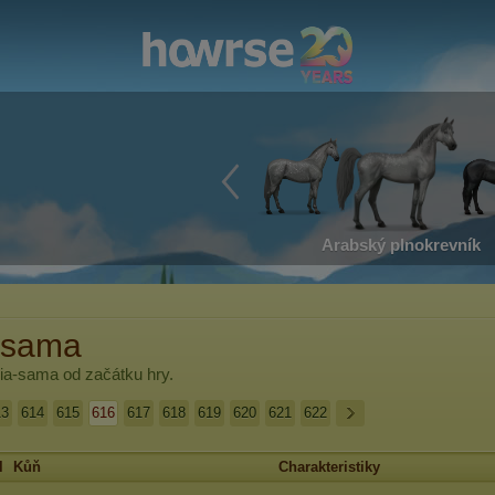
Arabský plnokrevník
-sama
cia-sama
od začátku hry.
13
614
615
616
617
618
619
620
621
622
l
Kůň
Charakteristiky