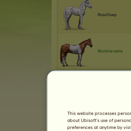
RoseSharp
Mysticia-sama
Nia
This website processes persona
about Ubisoft's use of persona
Mysticia-sama
preferences at anytime by visi