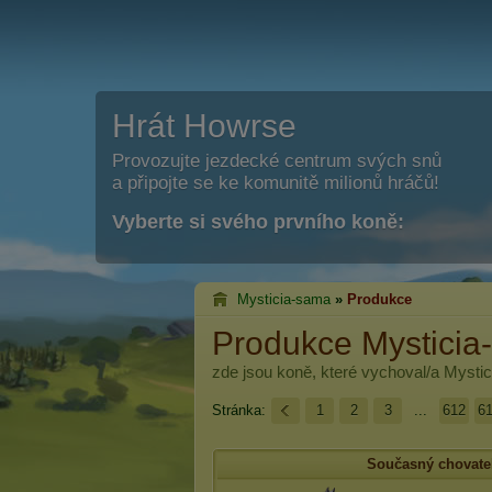
Hrát Howrse
Provozujte jezdecké centrum svých snů
a připojte se ke komunitě milionů hráčů!
Vyberte si svého prvního koně:
Mysticia-sama
»
Produkce
Produkce Mysticia
zde jsou koně, které vychoval/a
Mysti
Stránka:
1
2
3
...
612
6
Současný chovate