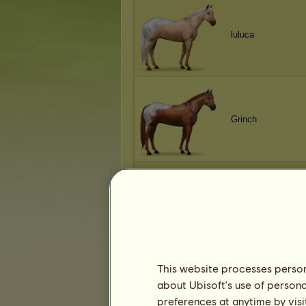
luluca
Grinch
Mr. Perfect
This website processes persona
about Ubisoft's use of persona
djzuni
preferences at anytime by visi