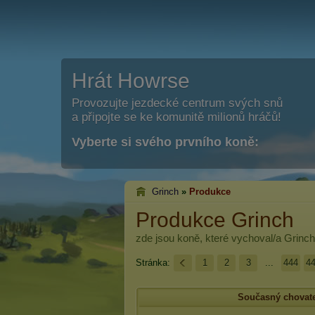
Hrát Howrse
Provozujte jezdecké centrum svých snů
a připojte se ke komunitě milionů hráčů!
Vyberte si svého prvního koně:
Grinch
»
Produkce
Produkce Grinch
zde jsou koně, které vychoval/a
Grinch
Stránka:
1
2
3
...
444
4
Současný chovat