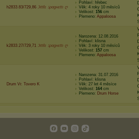
Pohlaví: hřebec
h2833.83/729,86
ℑιttℓε ઽραgнεttι ღ
Věk: 4 roky 10 měsíců
Velikost:
156
cm
Plemeno:
Appaloosa
Narozena: 12.08.2016
Pohlaví: klisna
k2833.27/729,71
ℑιttℓε ઽραgнεttι ღ
Věk: 3 roky 10 měsíců
Velikost:
157
cm
Plemeno:
Appaloosa
Narozena: 31.07.2016
Pohlaví: klisna
Drum Vr. Tovero K
Věk: 27 let 4 měsíce
Velikost:
164
cm
Plemeno:
Drum Horse