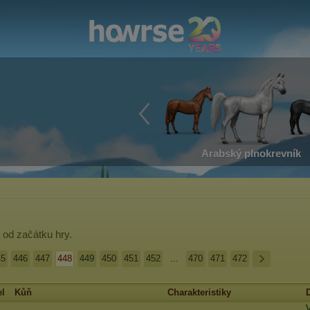
Arabský plnokrevník
od začátku hry.
45
446
447
448
449
450
451
452
...
470
471
472
el
Kůň
Charakteristiky