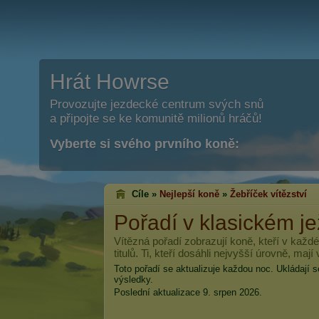
Hrát Howrse
Provozujte jezdecké centrum svých snů
a připojte se ke komunitě milionů hráčů!
Vyberte si svého prvního koně:
Cíle »
Nejlepší koně
»
Žebříček vítězství
Pořadí v klasickém j
Vítězná pořadí zobrazují koně, kteří v každé 
titulů. Ti, kteří dosáhli nejvyšší úrovně, mají 
Toto pořadí se aktualizuje každou noc. Ukládají
výsledky.
Poslední aktualizace 9. srpen 2026.