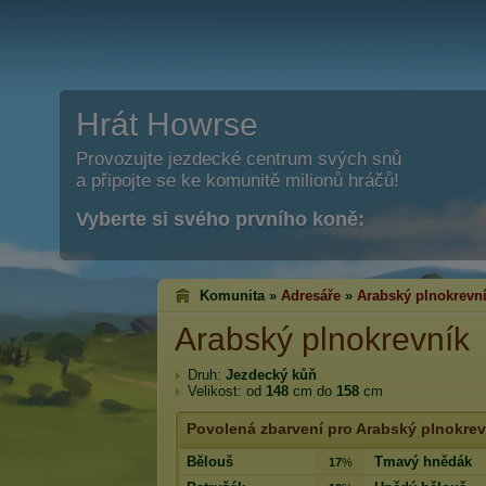
Hrát Howrse
Provozujte jezdecké centrum svých snů
a připojte se ke komunitě milionů hráčů!
Vyberte si svého prvního koně:
Komunita »
Adresáře
»
Arabský plnokrevn
Arabský plnokrevník
Druh:
Jezdecký kůň
Velikost: od
148
cm do
158
cm
Povolená zbarvení pro Arabský plnokrev
Bělouš
Tmavý hnědák
17
%