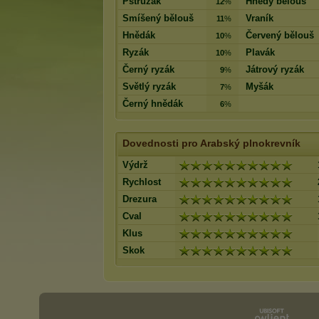
Pstružák
Hnědý bělouš
12
%
Smíšený bělouš
Vraník
11
%
Hnědák
Červený bělouš
10
%
Ryzák
Plavák
10
%
Černý ryzák
Játrový ryzák
9
%
Světlý ryzák
Myšák
7
%
Černý hnědák
6
%
Dovednosti pro Arabský plnokrevník
Výdrž
Rychlost
Drezura
Cval
Klus
Skok