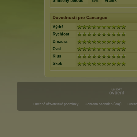
Smíšený bělouš
Vraník
39
%
Dovednosti pro Camargue
Výdrž
Rychlost
Drezura
Cval
Klus
Skok
Obecné uživatelské podmínky
Ochrana osobních údajů
Obcho