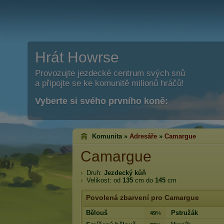
Hrát Howrse
Provozujte jezdecké centrum svých snů
a připojte se ke komunitě milionů hráčů!
Vyberte si svého prvního koně:
Komunita »
Adresáře
»
Camargue
Camargue
Druh:
Jezdecký kůň
Velikost: od
135
cm do
145
cm
Povolená zbarvení pro Camargue
Bělouš
Pstružák
49
%