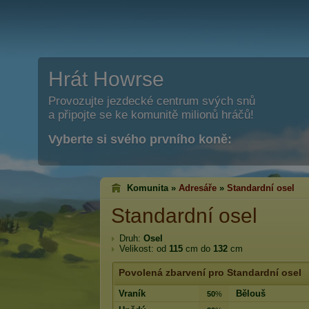
Hrát Howrse
Provozujte jezdecké centrum svých snů
a připojte se ke komunitě milionů hráčů!
Vyberte si svého prvního koně:
Komunita »
Adresáře
»
Standardní osel
Standardní osel
Druh:
Osel
Velikost: od
115
cm do
132
cm
Povolená zbarvení pro Standardní osel
Vraník
Bělouš
50
%