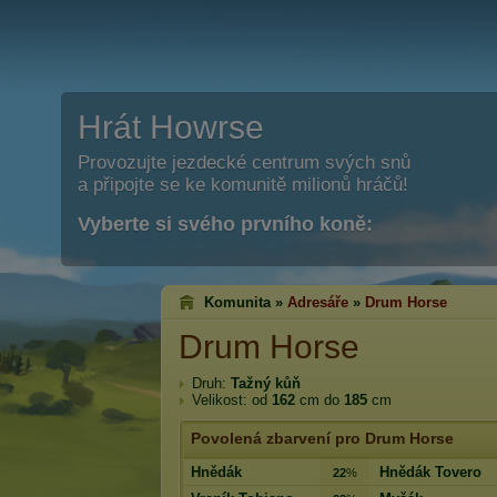
Hrát Howrse
Provozujte jezdecké centrum svých snů
a připojte se ke komunitě milionů hráčů!
Vyberte si svého prvního koně:
Komunita »
Adresáře
»
Drum Horse
Drum Horse
Druh:
Tažný kůň
Velikost: od
162
cm do
185
cm
Povolená zbarvení pro Drum Horse
Hnědák
Hnědák Tovero
22
%