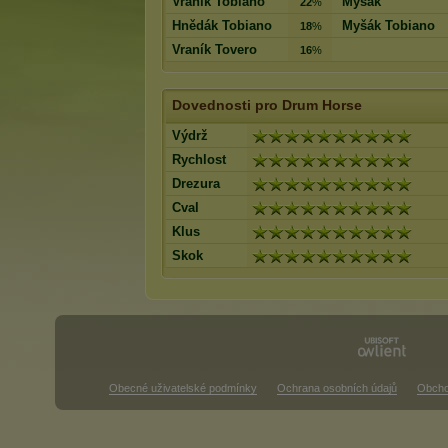
Vraník Tobiano
Myšák
22
%
Hnědák Tobiano
Myšák Tobiano
18
%
Vraník Tovero
16
%
Dovednosti pro Drum Horse
Výdrž
Rychlost
Drezura
Cval
Klus
Skok
Obecné uživatelské podmínky
Ochrana osobních údajů
Obcho