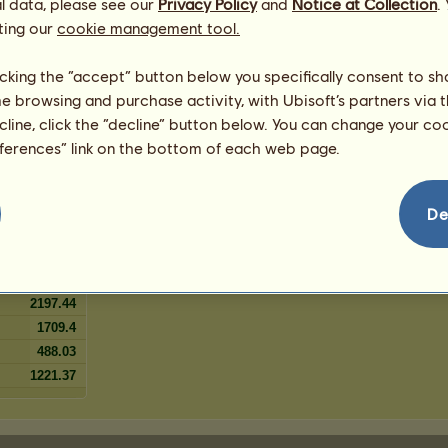
l data, please see our
louš
Privacy Policy
and
Notice at Collection
.
2
%
ting our
cookie management tool.
2
%
2
%
licking the “accept” button below you specifically consent to s
2
%
me browsing and purchase activity, with Ubisoft’s partners via t
ák
1
%
ecline, click the “decline” button below. You can change your c
1
%
eferences” link on the bottom of each web page.
1
%
De
1831.62
1099.14
2197.44
1709.4
488.03
1221.37