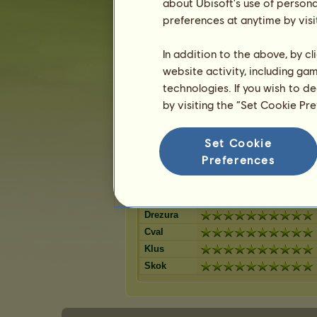
Bělouš
about Ubisoft's use of persona
Červený bě
12
%
Ryzák
preferences at anytime by visi
Plavák
12
%
Hnědák
Myšák
11
%
Černý hnědák
In addition to the above, by c
Palomino
8
%
Vraník
website activity, including ga
Játrový ryz
8
%
Tmavý hnědák
technologies. If you wish to d
Cremello
7
%
Světlý ryzák
by visiting the “Set Cookie Pr
Pstružák
6
%
Černý ryzák
5
%
Set Cookie
Preferences
Dovednosti pro Irský hunter
Výdrž
Rychlost
Drezura
Cval
Klus
Skok