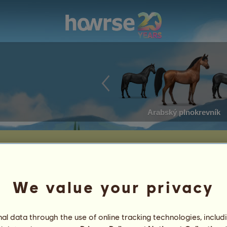
Arabský plnokrevník
We value your privacy
l data through the use of online tracking technologies, includ
uš
3
%