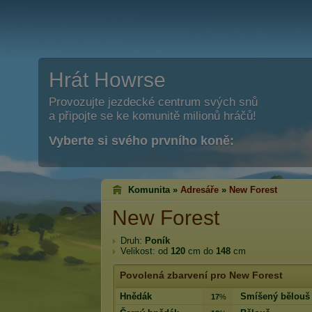
Hrát Howrse
Provozujte jezdecké centrum svých snů
a připojte se ke komunitě milionů hráčů!
Vyberte si svého prvního koně:
Komunita »
Adresáře
»
New Forest
New Forest
Druh:
Poník
Velikost: od
120
cm do
148
cm
Povolená zbarvení pro New Forest
Hnědák
Smíšený bělouš
17
%