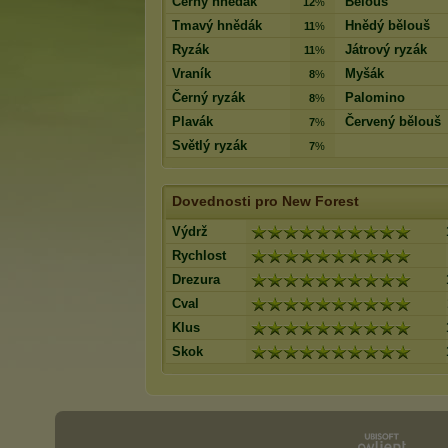
Černý hnědák
Bělouš
12
%
Tmavý hnědák
Hnědý bělouš
11
%
Ryzák
Játrový ryzák
11
%
Vraník
Myšák
8
%
Černý ryzák
Palomino
8
%
Plavák
Červený bělouš
7
%
Světlý ryzák
7
%
Dovednosti pro New Forest
Výdrž
Rychlost
Drezura
Cval
Klus
Skok