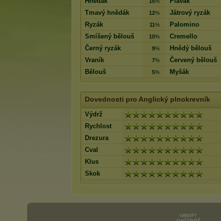
Hnědák
Plavák
15
%
Tmavý hnědák
Játrový ryzák
12
%
Ryzák
Palomino
11
%
Smíšený bělouš
Cremello
10
%
Černý ryzák
Hnědý bělouš
9
%
Vraník
Červený bělouš
7
%
Bělouš
Myšák
5
%
Dovednosti pro Anglický plnokrevník
Výdrž
Rychlost
Drezura
Cval
Klus
Skok