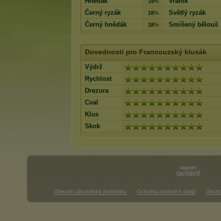
Hnědák
Vraník
19
%
Černý ryzák
Světlý ryzák
18
%
Černý hnědák
Smíšený bělouš
18
%
Dovednosti pro Francouzský klusák
Výdrž
Rychlost
Drezura
Cval
Klus
Skok
Obecné uživatelské podmínky
Ochrana osobních údajů
Obcho