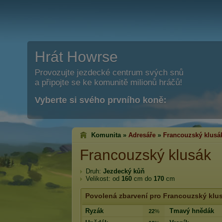
Hrát Howrse
Provozujte jezdecké centrum svých snů
a připojte se ke komunitě milionů hráčů!
Vyberte si svého prvního koně:
Komunita »
Adresáře
»
Francouzský klusá
Francouzský klusák
Druh:
Jezdecký kůň
Velikost: od
160
cm do
170
cm
Povolená zbarvení pro Francouzský klu
Ryzák
Tmavý hnědák
22
%