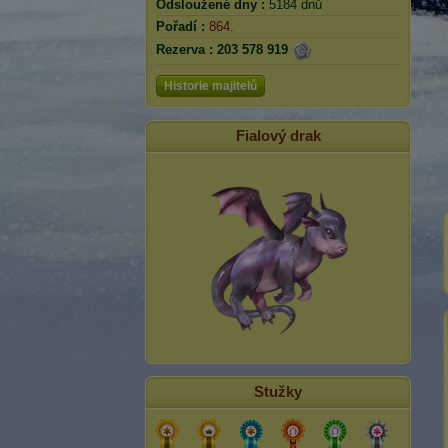
Odsloužené dny :
5184 dnů
Pořadí :
864.
Rezerva :
203 578 919
Historie majitelů
Fialový drak
Stužky