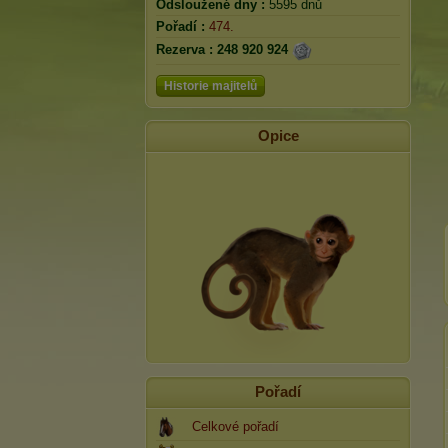
Odsloužené dny :
5595 dnů
Pořadí :
474.
Rezerva :
248 920 924
Historie majitelů
Opice
Pořadí
Celkové pořadí