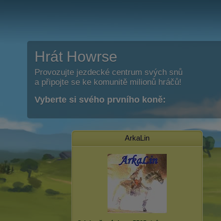
Hrát Howrse
Provozujte jezdecké centrum svých snů
a připojte se ke komunitě milionů hráčů!
Vyberte si svého prvního koně:
ArkaLin