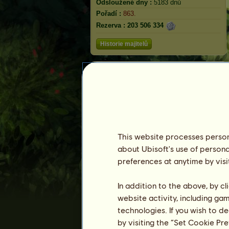
Odsloužené dny :
5183 dnů
Pořadí :
863.
Rezerva :
203 506 334
Historie majitelů
Shiba Inu
This website processes persona
about Ubisoft's use of persona
preferences at anytime by visi
In addition to the above, by c
website activity, including ga
technologies. If you wish to d
by visiting the “Set Cookie Pr