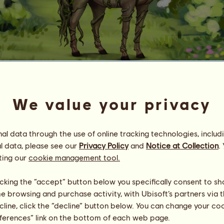
Liana
We value your privacy
Energie
39
%
16:30
Zdraví
100
%
l data through the use of online tracking technologies, includ
Morálka
100
%
l data, please see our
Privacy Policy
and
Notice at Collection
.
ting our
cookie management tool.
Dovednosti
Celkem:
180.00
Výdrž
30.00
licking the “accept” button below you specifically consent to s
Rychlost
30.00
me browsing and purchase activity, with Ubisoft’s partners via t
Drezura
30.00
ecline, click the “decline” button below. You can change your c
Cval
30.00
eferences” link on the bottom of each web page.
Klus
30.00