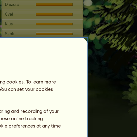
Drezura
Cval
Klus
Skok
Soutěže
Tato klisna je zaměřena na
anglické ježdění
Reprodukce
ing cookies. To learn more
Informace
 You can set your cookies
Liana
nelze připustit.
Rodokmen
haring and recording of your
hese online tracking
ookie preferences at any time