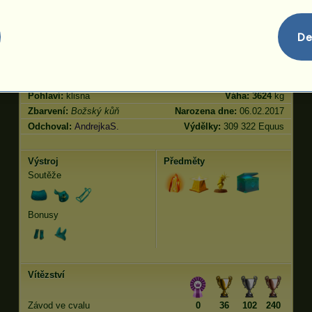
Skok
30.00
De
Charakteristiky
Genetika
Bonus
Plemeno:
Božský kůň
Věk:
183 let 10 měsíců
Druh:
Jezdecký kůň
Výška:
1208
cm
Pohlaví:
klisna
Váha:
3624
kg
Zbarvení:
Božský kůň
Narozena dne:
06.02.2017
Odchoval:
AndrejkaS.
Výdělky:
309 322 Equus
Výstroj
Předměty
Soutěže
Bonusy
Vítězství
Závod ve cvalu
0
36
102
240