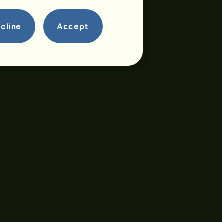
cline
Accept