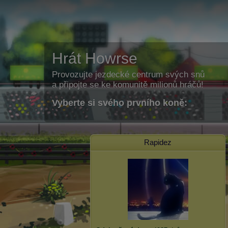
Hrát Howrse
Provozujte jezdecké centrum svých snů
a připojte se ke komunitě milionů hráčů!
Vyberte si svého prvního koně:
Rapidez