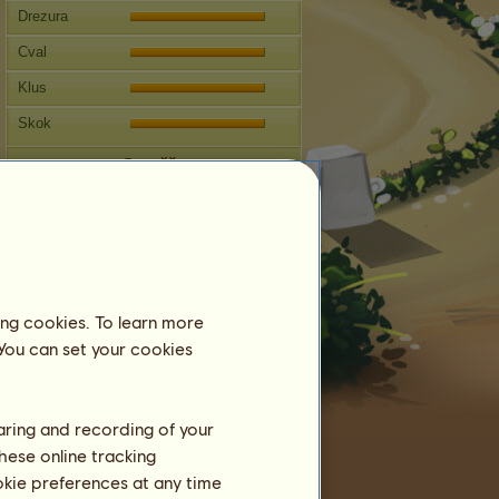
Drezura
Cval
Klus
Skok
Soutěže
Tato klisna je zaměřena na
westernové ježdění
Reprodukce
Informace
ing cookies. To learn more
Připuštění:
5
 You can set your cookies
Rodokmen
Potomstvo
haring and recording of your
hese online tracking
ookie preferences at any time