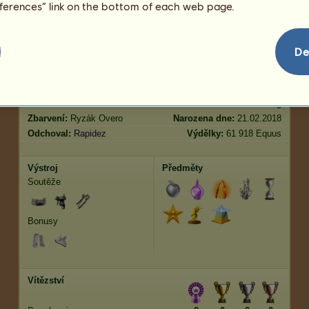
eferences” link on the bottom of each web page.
Skok
1067.47
Charakteristiky
Genetika
Bonus
De
Plemeno:
Nokota
Věk:
21 let 2 měsíce
Druh:
Jezdecký kůň
Výška:
150
cm
Pohlaví:
klisna
Váha:
459
kg
Zbarvení:
Ryzák Overo
Narozena dne:
21.02.2018
Odchoval:
Rapidez
Výdělky:
61 918 Equus
Výstroj
Předměty
Soutěže
Bonusy
Vítězství