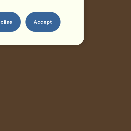
cline
Accept