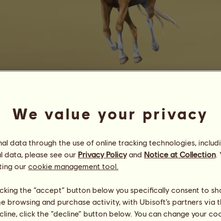
Chatillon VOLTIŽ
*R*
We value your privacy
Energie
100
%
06:00
Zdraví
100
%
Morálka
100
%
l data through the use of online tracking technologies, includ
l data, please see our
Privacy Policy
and
Notice at Collection
.
ting our
cookie management tool.
Dovednosti
Celkem:
5286.86
Výdrž
684.32
Rychlost
582.27
licking the “accept” button below you specifically consent to s
Drezura
1519.38
me browsing and purchase activity, with Ubisoft’s partners via t
Cval
218.87
ecline, click the “decline” button below. You can change your c
Klus
1214.54