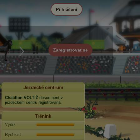
Přihlášení
Zaregistrovat se
Jezdecké centrum
Chatillon VOLTIŽ
dosud není v
jezdeckém centru registrována.
Trénink
Výdrž
Rychlost