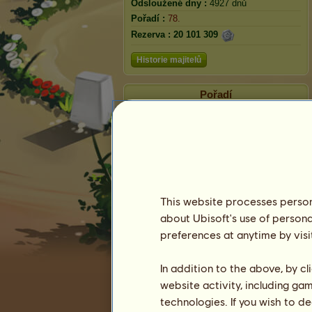
Odsloužené dny :
4927 dnů
Pořadí :
78.
Rezerva :
20 101 309
Historie majitelů
Pořadí
Celkové pořadí
Hodnocení plemene
Pořadí vítězství
This website processes persona
about Ubisoft's use of persona
preferences at anytime by visi
In addition to the above, by c
website activity, including ga
technologies. If you wish to d