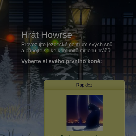
Hrát Howrse
Provozujte jezdecké centrum svých snů
a připojte se ke komunitě milionů hráčů!
Vyberte si svého prvního koně:
Rapidez