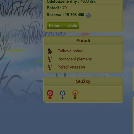
Odsloužené dny :
4930 dnů
Pořadí :
79.
Rezerva :
19 798 400
Historie majitelů
Pořadí
Celkové pořadí
Hodnocení plemene
Pořadí vítězství
Stužky