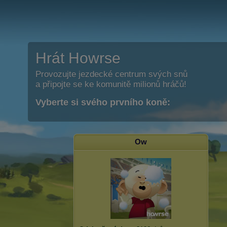
Hrát Howrse
Provozujte jezdecké centrum svých snů
a připojte se ke komunitě milionů hráčů!
Vyberte si svého prvního koně:
Ow