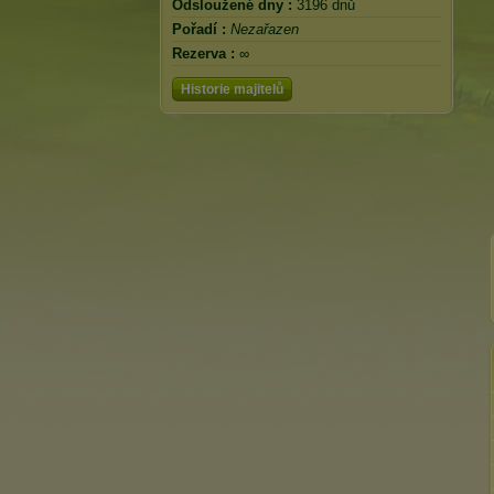
Odsloužené dny :
3196 dnů
Pořadí :
Nezařazen
Rezerva :
∞
Historie majitelů