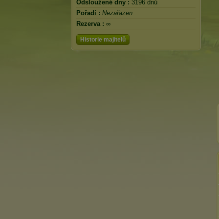
Odsloužené dny :
3196 dnů
Pořadí :
Nezařazen
Rezerva :
∞
Historie majitelů