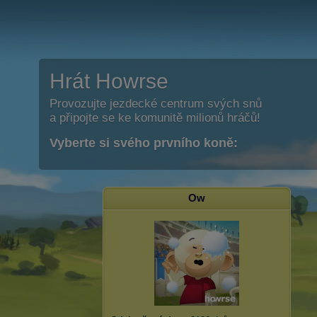
Hrát Howrse
Provozujte jezdecké centrum svých snů
a připojte se ke komunitě milionů hráčů!
Vyberte si svého prvního koně:
Ow