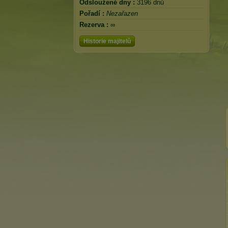
Odsloužené dny :
3196 dnů
Pořadí :
Nezařazen
Rezerva :
∞
Historie majitelů