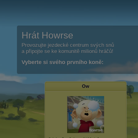
Hrát Howrse
Provozujte jezdecké centrum svých snů
a připojte se ke komunitě milionů hráčů!
Vyberte si svého prvního koně:
Ow