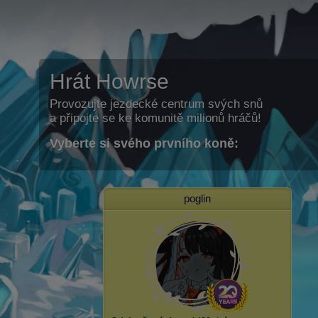
Hrát Howrse
Provozujte jezdecké centrum svých snů
a připojte se ke komunitě milionů hráčů!
Vyberte si svého prvního koně:
poglin